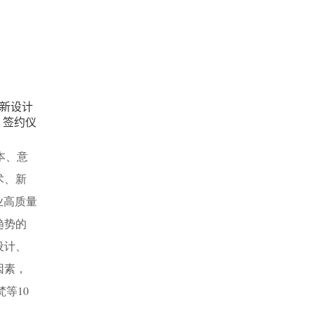
创新设计
、签约仪
本、意
术、新
业高质量
趋势的
设计、
因素，
等10