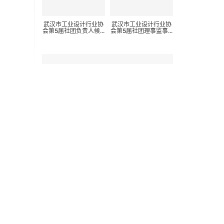
武汉市工业设计行业协
武汉市工业设计行业协
会第5届社团负责人候...
会第5届社团理事监事...