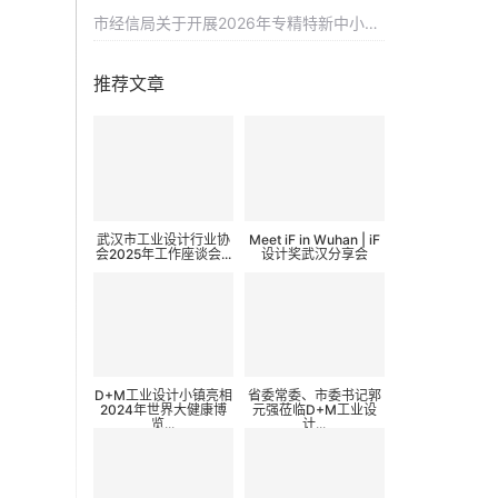
市经信局关于开展2026年专精特新中小企
业认定和复核工作的通知
推荐文章
武汉市工业设计行业协
Meet iF in Wuhan | iF
会2025年工作座谈会...
设计奖武汉分享会
D+M工业设计小镇亮相
省委常委、市委书记郭
2024年世界大健康博
元强莅临D+M工业设
览...
计...